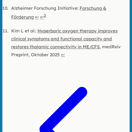
Alzheimer Forschung Initiative:
Forschung &
2
Förderung
↩
↩
Kim L et al.:
Hyperbaric oxygen therapy improves
clinical symptoms and functional capacity and
restores thalamic connectivity in ME/CFS
, medRxiv
Preprint, Oktober 2025
↩