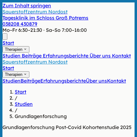
Zum Inhalt springen
Sauerstoffzentrum Nordost
Tagesklinik im Schloss Groß Potrems
038208 430879
Mo–Fr 6:30–21:30 · Sa–So 7:00–16:00
Start
Therapien
Studien
Beiträge
Erfahrungsberichte
Über uns
Kontakt
Sauerstoffzentrum Nordost
Start
Therapien
Studien
Beiträge
Erfahrungsberichte
Über uns
Kontakt
Start
/
Studien
/
Grundlagenforschung
Grundlagenforschung
Post-Covid
Kohortenstudie
2025