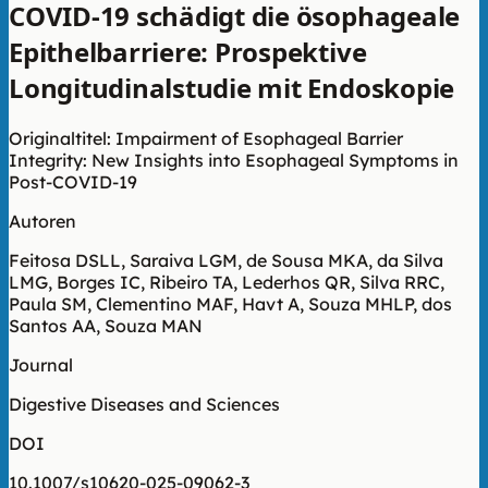
COVID-19 schädigt die ösophageale
Epithelbarriere: Prospektive
Longitudinalstudie mit Endoskopie
Originaltitel: Impairment of Esophageal Barrier
Integrity: New Insights into Esophageal Symptoms in
Post-COVID-19
Autoren
Feitosa DSLL, Saraiva LGM, de Sousa MKA, da Silva
LMG, Borges IC, Ribeiro TA, Lederhos QR, Silva RRC,
Paula SM, Clementino MAF, Havt A, Souza MHLP, dos
Santos AA, Souza MAN
Journal
Digestive Diseases and Sciences
DOI
10.1007/s10620-025-09062-3