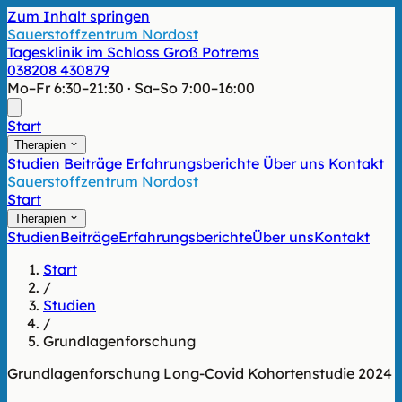
Zum Inhalt springen
Sauerstoffzentrum Nordost
Tagesklinik im Schloss Groß Potrems
038208 430879
Mo–Fr 6:30–21:30 · Sa–So 7:00–16:00
Start
Therapien
Studien
Beiträge
Erfahrungsberichte
Über uns
Kontakt
Sauerstoffzentrum Nordost
Start
Therapien
Studien
Beiträge
Erfahrungsberichte
Über uns
Kontakt
Start
/
Studien
/
Grundlagenforschung
Grundlagenforschung
Long-Covid
Kohortenstudie
2024