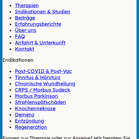
Therapien
Indikationen & Studien
Beiträge
Erfahrungsberichte
Über uns
FAQ
Anfahrt & Unterkunft
Kontakt
Indikationen
Post-COVID & Post-Vac
Tinnitus & Hörsturz
Chronische Wundheilung
CRPS / Morbus Sudeck
Morbus Parkinson
Strahlenspätschäden
Knochennekrose
Demenz
Entzündung
Regeneration
Fragen zur Therapie oder zur Anreise? Wir beraten Sie