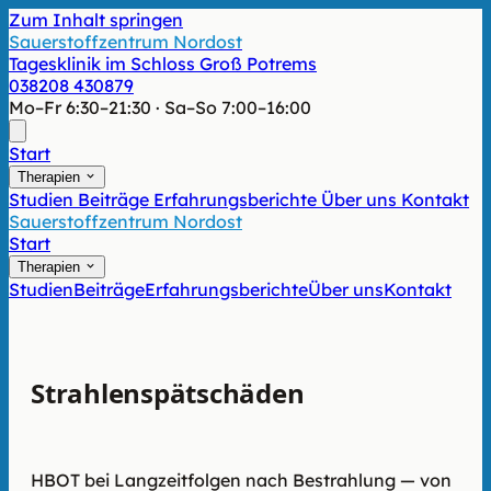
Zum Inhalt springen
Sauerstoffzentrum Nordost
Tagesklinik im Schloss Groß Potrems
038208 430879
Mo–Fr 6:30–21:30 · Sa–So 7:00–16:00
Start
Therapien
Studien
Beiträge
Erfahrungsberichte
Über uns
Kontakt
Sauerstoffzentrum Nordost
Start
Therapien
Studien
Beiträge
Erfahrungsberichte
Über uns
Kontakt
Strahlen­spät­schäden
nach
Krebstherapie
HBOT bei Langzeitfolgen nach Bestrahlung — von