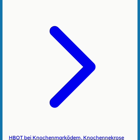
HBOT bei Knochenmarködem, Knochennekrose