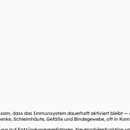
ebelastung
am, dass das Immunsystem dauerhaft aktiviert bleibt — 
elenke, Schleimhäute, Gefäße und Bindegewebe, oft in Kom
rkung auf Entzündungsmediatoren, Neutrophilenfunktion u