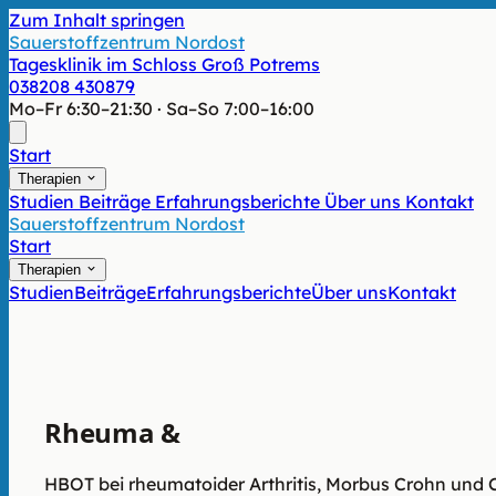
Zum Inhalt springen
Sauerstoffzentrum Nordost
Tagesklinik im Schloss Groß Potrems
038208 430879
Mo–Fr 6:30–21:30 · Sa–So 7:00–16:00
Start
Therapien
Studien
Beiträge
Erfahrungsberichte
Über uns
Kontakt
Sauerstoffzentrum Nordost
Start
Therapien
Studien
Beiträge
Erfahrungsberichte
Über uns
Kontakt
Rheuma &
Entzündung
HBOT bei rheumatoider Arthritis, Morbus Crohn und C