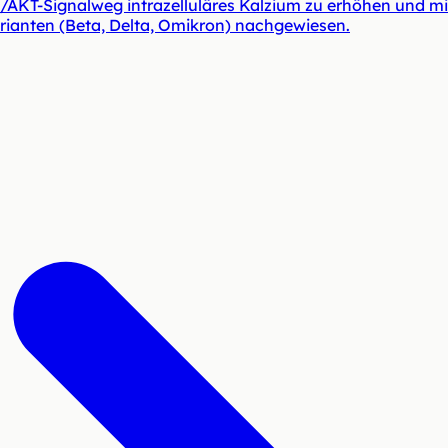
/AKT-Signalweg intrazelluläres Kalzium zu erhöhen und m
rianten (Beta, Delta, Omikron) nachgewiesen.