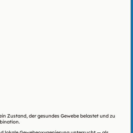
ein Zustand, der gesundes Gewebe belastet und zu
bination.
nd lokale Gewebeoxygenierung untersucht — als