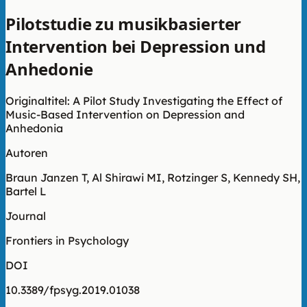
Pilotstudie zu musikbasierter
Intervention bei Depression und
Anhedonie
Originaltitel: A Pilot Study Investigating the Effect of
Music-Based Intervention on Depression and
Anhedonia
Autoren
Braun Janzen T, Al Shirawi MI, Rotzinger S, Kennedy SH,
Bartel L
Journal
Frontiers in Psychology
DOI
10.3389/fpsyg.2019.01038