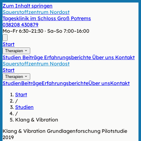
Zum Inhalt springen
Sauerstoffzentrum Nordost
Tagesklinik im Schloss Groß Potrems
038208 430879
Mo–Fr 6:30–21:30 · Sa–So 7:00–16:00
Start
Therapien
Studien
Beiträge
Erfahrungsberichte
Über uns
Kontakt
Sauerstoffzentrum Nordost
Start
Therapien
Studien
Beiträge
Erfahrungsberichte
Über uns
Kontakt
Start
/
Studien
/
Klang & Vibration
Klang & Vibration
Grundlagenforschung
Pilotstudie
2019