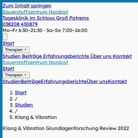
Zum Inhalt springen
Sauerstoffzentrum Nordost
Tagesklinik im Schloss Groß Potrems
038208 430879
Mo–Fr 6:30–21:30 · Sa–So 7:00–16:00
Start
Therapien
Studien
Beiträge
Erfahrungsberichte
Über uns
Kontakt
Sauerstoffzentrum Nordost
Start
Therapien
Studien
Beiträge
Erfahrungsberichte
Über uns
Kontakt
Start
/
Studien
/
Klang & Vibration
Klang & Vibration
Grundlagenforschung
Review
2022