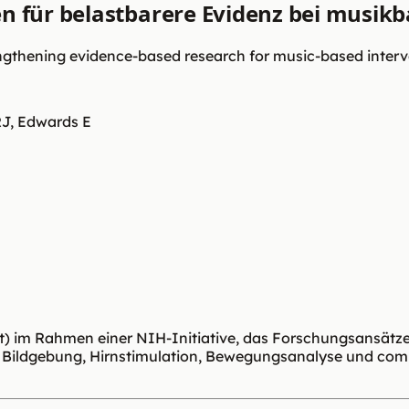
en für belastbarere Evidenz bei musik
strengthening evidence-based research for music-based inter
RJ, Edwards E
rt) im Rahmen einer NIH-Initiative, das Forschungsansätz
le, Bildgebung, Hirnstimulation, Bewegungsanalyse und c