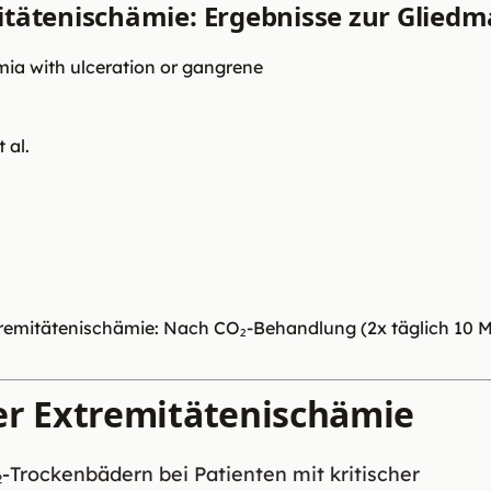
mitätenischämie: Ergebnisse zur Glie
hemia with ulceration or gangrene
 al.
xtremitätenischämie: Nach CO₂-Behandlung (2x täglich 10 
her Extremitätenischämie
-Trockenbädern bei Patienten mit kritischer