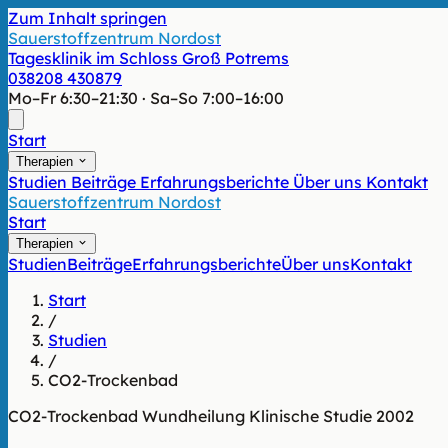
Zum Inhalt springen
Sauerstoffzentrum Nordost
Tagesklinik im Schloss Groß Potrems
038208 430879
Mo–Fr 6:30–21:30 · Sa–So 7:00–16:00
Start
Therapien
Studien
Beiträge
Erfahrungsberichte
Über uns
Kontakt
Sauerstoffzentrum Nordost
Start
Therapien
Studien
Beiträge
Erfahrungsberichte
Über uns
Kontakt
Start
/
Studien
/
CO2-Trockenbad
CO2-Trockenbad
Wundheilung
Klinische Studie
2002