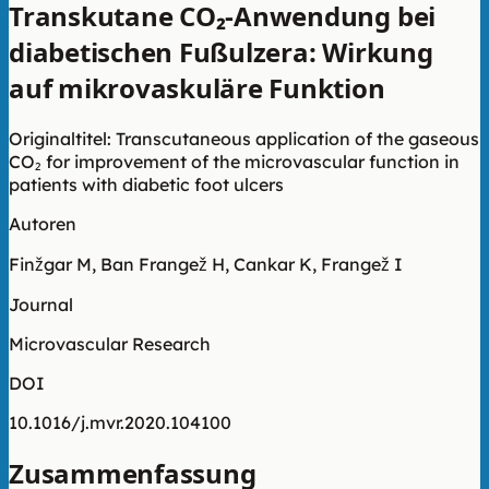
Transkutane CO₂-Anwendung bei
diabetischen Fußulzera: Wirkung
auf mikrovaskuläre Funktion
Originaltitel: Transcutaneous application of the gaseous
CO₂ for improvement of the microvascular function in
patients with diabetic foot ulcers
Autoren
Finžgar M, Ban Frangež H, Cankar K, Frangež I
Journal
Microvascular Research
DOI
10.1016/j.mvr.2020.104100
Zusammenfassung