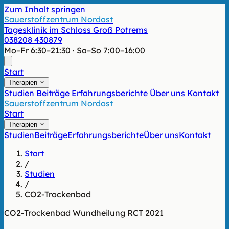
Zum Inhalt springen
Sauerstoffzentrum Nordost
Tagesklinik im Schloss Groß Potrems
038208 430879
Mo–Fr 6:30–21:30 · Sa–So 7:00–16:00
Start
Therapien
Studien
Beiträge
Erfahrungsberichte
Über uns
Kontakt
Sauerstoffzentrum Nordost
Start
Therapien
Studien
Beiträge
Erfahrungsberichte
Über uns
Kontakt
Start
/
Studien
/
CO2-Trockenbad
CO2-Trockenbad
Wundheilung
RCT
2021