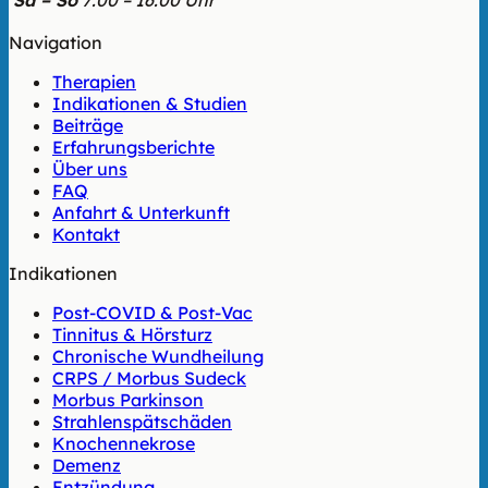
Sa – So
7:00 – 16:00 Uhr
Navigation
Therapien
Indikationen & Studien
Beiträge
Erfahrungsberichte
Über uns
FAQ
Anfahrt & Unterkunft
Kontakt
Indikationen
Post-COVID & Post-Vac
Tinnitus & Hörsturz
Chronische Wundheilung
CRPS / Morbus Sudeck
Morbus Parkinson
Strahlenspätschäden
Knochennekrose
Demenz
Entzündung