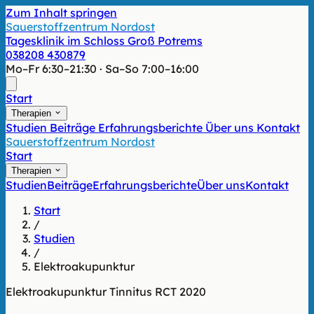
Zum Inhalt springen
Sauerstoffzentrum Nordost
Tagesklinik im Schloss Groß Potrems
038208 430879
Mo–Fr 6:30–21:30 · Sa–So 7:00–16:00
Start
Therapien
Studien
Beiträge
Erfahrungsberichte
Über uns
Kontakt
Sauerstoffzentrum Nordost
Start
Therapien
Studien
Beiträge
Erfahrungsberichte
Über uns
Kontakt
Start
/
Studien
/
Elektroakupunktur
Elektroakupunktur
Tinnitus
RCT
2020