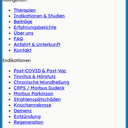
Therapien
Indikationen & Studien
Beiträge
Erfahrungsberichte
Über uns
FAQ
Anfahrt & Unterkunft
Kontakt
Indikationen
Post-COVID & Post-Vac
Tinnitus & Hörsturz
Chronische Wundheilung
CRPS / Morbus Sudeck
Morbus Parkinson
Strahlenspätschäden
Knochennekrose
Demenz
Entzündung
Regeneration