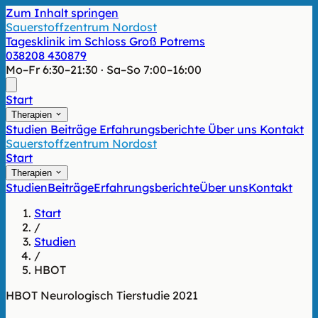
Zum Inhalt springen
Sauerstoffzentrum Nordost
Tagesklinik im Schloss Groß Potrems
038208 430879
Mo–Fr 6:30–21:30 · Sa–So 7:00–16:00
Start
Therapien
Studien
Beiträge
Erfahrungsberichte
Über uns
Kontakt
Sauerstoffzentrum Nordost
Start
Therapien
Studien
Beiträge
Erfahrungsberichte
Über uns
Kontakt
Start
/
Studien
/
HBOT
HBOT
Neurologisch
Tierstudie
2021