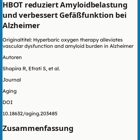
HBOT reduziert Amyloidbelastung
und verbessert Gefäßfunktion bei
Alzheimer
Originaltitel: Hyperbaric oxygen therapy alleviates
vascular dysfunction and amyloid burden in Alzheimer
Autoren
Shapira R, Efrati S, et al.
Journal
Aging
DOI
10.18632/aging.203485
Zusammenfassung