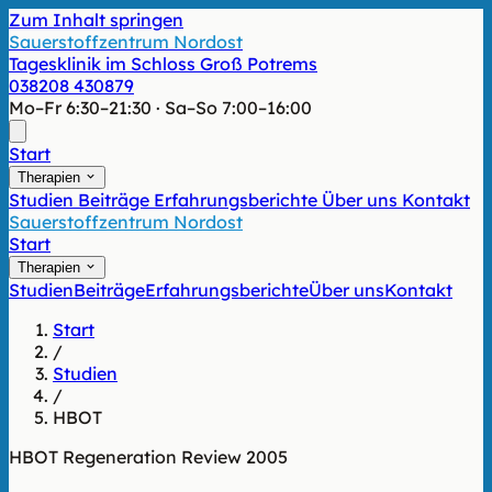
Zum Inhalt springen
Sauerstoffzentrum Nordost
Tagesklinik im Schloss Groß Potrems
038208 430879
Mo–Fr 6:30–21:30 · Sa–So 7:00–16:00
Start
Therapien
Studien
Beiträge
Erfahrungsberichte
Über uns
Kontakt
Sauerstoffzentrum Nordost
Start
Therapien
Studien
Beiträge
Erfahrungsberichte
Über uns
Kontakt
Start
/
Studien
/
HBOT
HBOT
Regeneration
Review
2005