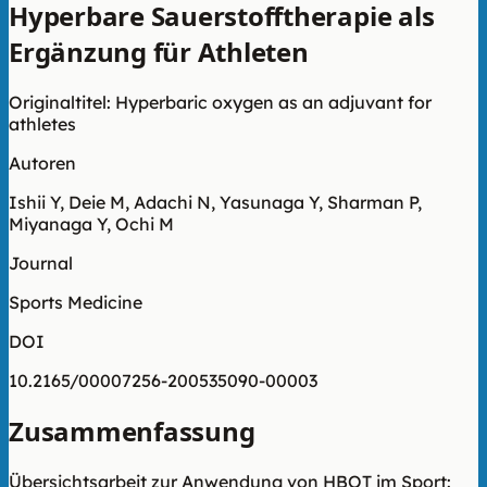
Hyperbare Sauerstofftherapie als
Ergänzung für Athleten
Originaltitel: Hyperbaric oxygen as an adjuvant for
athletes
Autoren
Ishii Y, Deie M, Adachi N, Yasunaga Y, Sharman P,
Miyanaga Y, Ochi M
Journal
Sports Medicine
DOI
10.2165/00007256-200535090-00003
Zusammenfassung
Übersichtsarbeit zur Anwendung von HBOT im Sport: