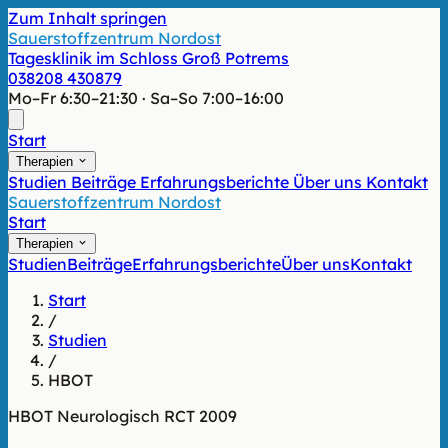
Zum Inhalt springen
Sauerstoffzentrum Nordost
Tagesklinik im Schloss Groß Potrems
038208 430879
Mo–Fr 6:30–21:30 · Sa–So 7:00–16:00
Start
Therapien
Studien
Beiträge
Erfahrungsberichte
Über uns
Kontakt
Sauerstoffzentrum Nordost
Start
Therapien
Studien
Beiträge
Erfahrungsberichte
Über uns
Kontakt
Start
/
Studien
/
HBOT
HBOT
Neurologisch
RCT
2009