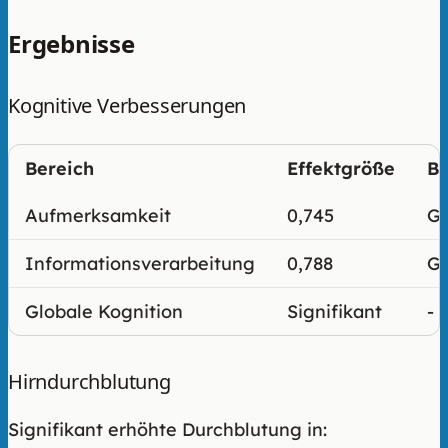
Ergebnisse
Kognitive Verbesserungen
Bereich
Effektgröße
B
Aufmerksamkeit
0,745
G
Informationsverarbeitung
0,788
G
Globale Kognition
Signifikant
-
Hirndurchblutung
Signifikant erhöhte Durchblutung in: