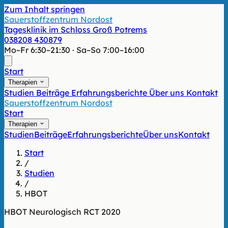
Zum Inhalt springen
Sauerstoffzentrum Nordost
Tagesklinik im Schloss Groß Potrems
038208 430879
Mo–Fr 6:30–21:30 · Sa–So 7:00–16:00
Start
Therapien
Studien
Beiträge
Erfahrungsberichte
Über uns
Kontakt
Sauerstoffzentrum Nordost
Start
Therapien
Studien
Beiträge
Erfahrungsberichte
Über uns
Kontakt
Start
/
Studien
/
HBOT
HBOT
Neurologisch
RCT
2020