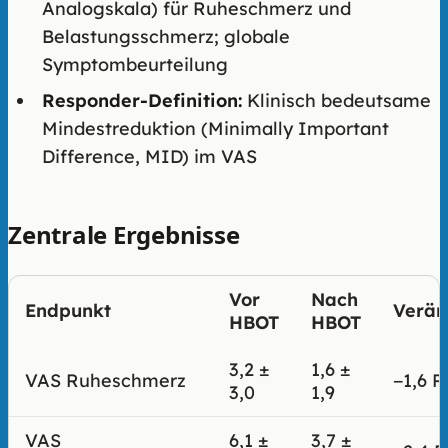
Analogskala) für Ruheschmerz und
Belastungsschmerz; globale
Symptombeurteilung
Responder-Definition:
Klinisch bedeutsame
Mindestreduktion (Minimally Important
Difference, MID) im VAS
Zentrale Ergebnisse
Vor
Nach
Endpunkt
Verän
HBOT
HBOT
3,2 ±
1,6 ±
VAS Ruheschmerz
−1,6 P
3,0
1,9
VAS
6,1 ±
3,7 ±