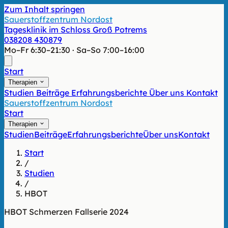
Zum Inhalt springen
Sauerstoffzentrum Nordost
Tagesklinik im Schloss Groß Potrems
038208 430879
Mo–Fr 6:30–21:30 · Sa–So 7:00–16:00
Start
Therapien
Studien
Beiträge
Erfahrungsberichte
Über uns
Kontakt
Sauerstoffzentrum Nordost
Start
Therapien
Studien
Beiträge
Erfahrungsberichte
Über uns
Kontakt
Start
/
Studien
/
HBOT
HBOT
Schmerzen
Fallserie
2024