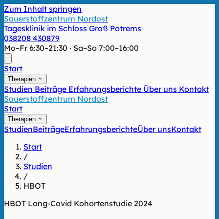
Zum Inhalt springen
Sauerstoffzentrum Nordost
Tagesklinik im Schloss Groß Potrems
038208 430879
Mo–Fr 6:30–21:30 · Sa–So 7:00–16:00
Start
Therapien
Studien
Beiträge
Erfahrungsberichte
Über uns
Kontakt
Sauerstoffzentrum Nordost
Start
Therapien
Studien
Beiträge
Erfahrungsberichte
Über uns
Kontakt
Start
/
Studien
/
HBOT
HBOT
Long-Covid
Kohortenstudie
2024