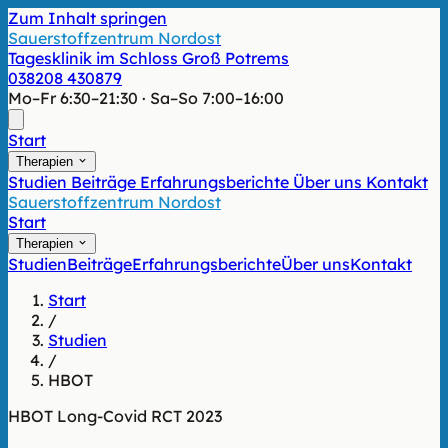
Zum Inhalt springen
Sauerstoffzentrum Nordost
Tagesklinik im Schloss Groß Potrems
038208 430879
Mo–Fr 6:30–21:30 · Sa–So 7:00–16:00
Start
Therapien
Studien
Beiträge
Erfahrungsberichte
Über uns
Kontakt
Sauerstoffzentrum Nordost
Start
Therapien
Studien
Beiträge
Erfahrungsberichte
Über uns
Kontakt
Start
/
Studien
/
HBOT
HBOT
Long-Covid
RCT
2023