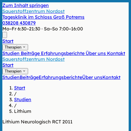
Zum Inhalt springen
Sauerstoffzentrum Nordost
Tagesklinik im Schloss Groß Potrems
038208 430879
Mo–Fr 6:30–21:30 · Sa–So 7:00–16:00
Start
Therapien
Studien
Beiträge
Erfahrungsberichte
Über uns
Kontakt
Sauerstoffzentrum Nordost
Start
Therapien
Studien
Beiträge
Erfahrungsberichte
Über uns
Kontakt
Start
/
Studien
/
Lithium
Lithium
Neurologisch
RCT
2011