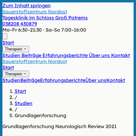
Zum Inhalt springen
Sauerstoffzentrum Nordost
Tagesklinik im Schloss Groß Potrems
038208 430879
Mo–Fr 6:30–21:30 · Sa–So 7:00–16:00
Start
Therapien
Studien
Beiträge
Erfahrungsberichte
Über uns
Kontakt
Sauerstoffzentrum Nordost
Start
Therapien
Studien
Beiträge
Erfahrungsberichte
Über uns
Kontakt
Start
/
Studien
/
Grundlagenforschung
Grundlagenforschung
Neurologisch
Review
2021