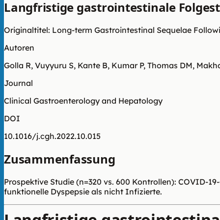
Langfristige gastrointestinale Folge
Originaltitel: Long-term Gastrointestinal Sequelae Foll
Autoren
Golla R, Vuyyuru S, Kante B, Kumar P, Thomas DM, Makhar
Journal
Clinical Gastroenterology and Hepatology
DOI
10.1016/j.cgh.2022.10.015
Zusammenfassung
Prospektive Studie (n=320 vs. 600 Kontrollen): COVID-19
funktionelle Dyspepsie als nicht Infizierte.
Langfristige gastrointestin