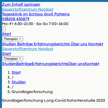
Zum Inhalt springen
Sauerstoffzentrum Nordost
Tagesklinik im Schloss Groß Potrems
038208 430879
Mo–Fr 6:30–21:30 · Sa–So 7:00–16:00
Start
Therapien
Studien
Beiträge
Erfahrungsberichte
Über uns
Kontakt
Sauerstoffzentrum Nordost
Start
Therapien
Studien
Beiträge
Erfahrungsberichte
Über uns
Kontakt
Start
/
Studien
/
Grundlagenforschung
Grundlagenforschung
Long-Covid
Kohortenstudie
2023