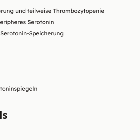
ierung und teilweise Thrombozytopenie
eripheres Serotonin
e Serotonin-Speicherung
otoninspiegeln
ls