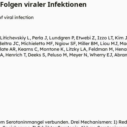
Folgen viraler Infektionen
f viral infection
ichevskiy L, Perla J, Lundgren P, Etwebi Z, Izzo LT, Kim 
Beltra JC, Michieletto MF, Ngiow SF, Miller BM, Liou MJ, M
nplate AR, Kearns C, Montone K, Litzky LA, Feldman M, Hen
 Henrich T, Deeks S, Peluso M, Meyer N, Wherry EJ, Abramo
hem Serotoninmangel verbunden. Drei Mechanismen: 1) Re