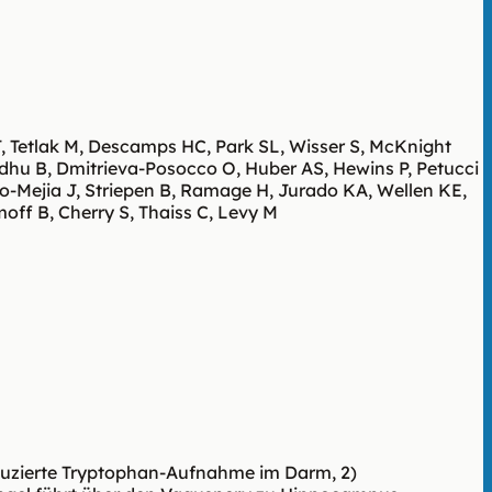
J, Tetlak M, Descamps HC, Park SL, Wisser S, McKnight
adhu B, Dmitrieva-Posocco O, Huber AS, Hewins P, Petucci
ao-Mejia J, Striepen B, Ramage H, Jurado KA, Wellen KE,
ff B, Cherry S, Thaiss C, Levy M
duzierte Tryptophan-Aufnahme im Darm, 2)