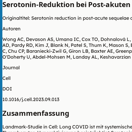
Serotonin-Reduktion bei Post-akuten 
Originaltitel: Serotonin reduction in post-acute sequelae o
Autoren
Wong AC, Devason AS, Umana IC, Cox TO, Dohnalová L, Lit
AD, Pardy RD, Kim J, Blank N, Patel S, Thum K, Mason S, 
C, Chu CP, Baraniecki-Zwil G, Giron LB, Baxter AE, Gree
O'Doherty U, Abdel-Mohsen M, Landay AL, Keshavarzian A,
Journal
Cell
DOI
10.1016/j.cell.2023.09.013
Zusammenfassung
Landmark-Studie in Cell: Long COVID ist mit systemisc