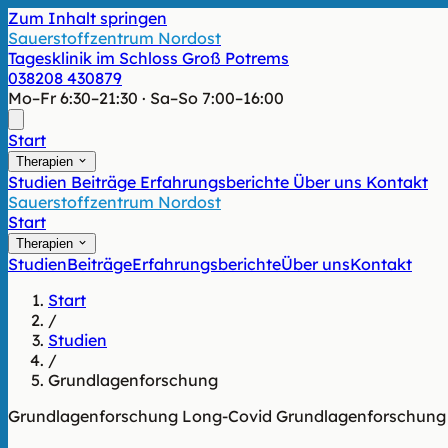
Zum Inhalt springen
Sauerstoffzentrum Nordost
Tagesklinik im Schloss Groß Potrems
038208 430879
Mo–Fr 6:30–21:30 · Sa–So 7:00–16:00
Start
Therapien
Studien
Beiträge
Erfahrungsberichte
Über uns
Kontakt
Sauerstoffzentrum Nordost
Start
Therapien
Studien
Beiträge
Erfahrungsberichte
Über uns
Kontakt
Start
/
Studien
/
Grundlagenforschung
Grundlagenforschung
Long-Covid
Grundlagenforschun