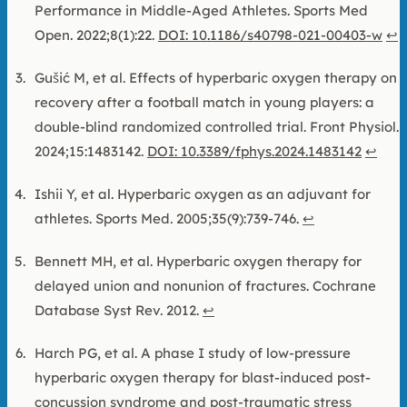
Performance in Middle-Aged Athletes. Sports Med
Open. 2022;8(1):22.
DOI: 10.1186/s40798-021-00403-w
↩
Gušić M, et al. Effects of hyperbaric oxygen therapy on
recovery after a football match in young players: a
double-blind randomized controlled trial. Front Physiol.
2024;15:1483142.
DOI: 10.3389/fphys.2024.1483142
↩
Ishii Y, et al. Hyperbaric oxygen as an adjuvant for
athletes. Sports Med. 2005;35(9):739-746.
↩
Bennett MH, et al. Hyperbaric oxygen therapy for
delayed union and nonunion of fractures. Cochrane
Database Syst Rev. 2012.
↩
Harch PG, et al. A phase I study of low-pressure
hyperbaric oxygen therapy for blast-induced post-
concussion syndrome and post-traumatic stress