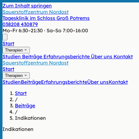
Zum Inhalt springen
Sauerstoffzentrum Nordost
Tagesklinik im Schloss Groß Potrems
038208 430879
Mo–Fr 6:30–21:30 · Sa–So 7:00–16:00
Start
Therapien
Studien
Beiträge
Erfahrungsberichte
Über uns
Kontakt
Sauerstoffzentrum Nordost
Start
Therapien
Studien
Beiträge
Erfahrungsberichte
Über uns
Kontakt
Start
/
Beiträge
/
Indikationen
Indikationen